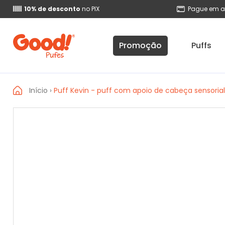
10% de desconto
no PIX
Pague em a
Promoção
Puffs
Início
›
Puff Kevin - puff com apoio de cabeça sensorial 