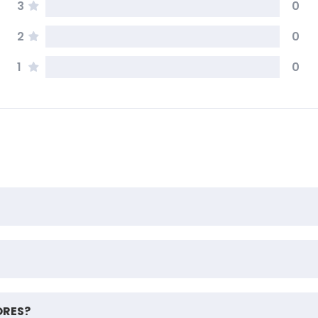
3
0
2
0
1
0
ORES?