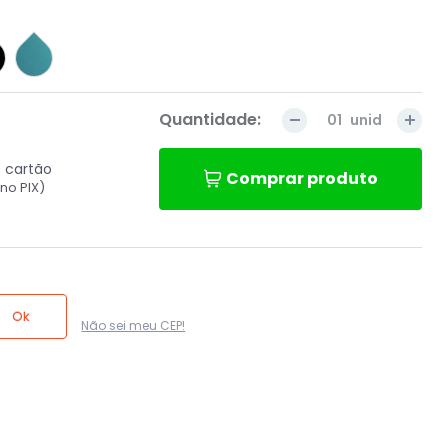
sac@goodpufe
Entrar
com
Quantidade:
unid
Facebook
 cartão
Comprar produto
no PIX)
Entrar
com
Google
Ok
Não sei meu CEP!
ou
Cadastre-
se