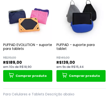
PUFPAD EVOLUTION - suporte
PUFPAD - suporte para
para tablets
tablet
R$219,00
R$149,00
R$189,00
R$139,00
em
10
x
de
R$18,90
em
9
x
de
R$15,44
Comprar produto
Comprar produto
Para Celulares e Tablets Descrição abaixo