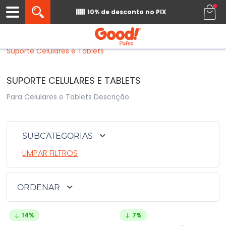
0
10% de desconto
no PIX
Início
›
Acessórios
›
Acessórios
›
Suporte Celulares e Tablets
SUPORTE CELULARES E TABLETS
Para Celulares e Tablets Descrição
SUBCATEGORIAS
LIMPAR FILTROS
ORDENAR
14%
7%