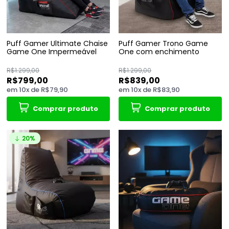
Puff Gamer Ultimate Chaise
Puff Gamer Trono Game
Game One Impermeável
One com enchimento
R$1.299,00
R$1.299,00
R$799,00
R$839,00
em
10
x
de
R$79,90
em
10
x
de
R$83,90
Comprar produto
Comprar produto
20%