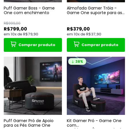
Puff Gamer Boss - Game
Almofada Gamer Tróia -
One com enchimento
Game One suporte para as
maos
R$999,00
R$799,00
R$379,00
em
10
x
de
R$79,90
em
10
x
de
R$37,90
Comprar produto
Comprar produto
38%
Puff Gamer Pró de Apoio
Kit Gamer Pró - Game One
para os Pés Game One
com