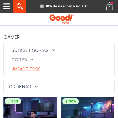
0
10% de desconto
no PIX
Início
›
Gamer
GAMER
SUBCATEGORIAS
CORES
LIMPAR FILTROS
ORDENAR
30%
30%