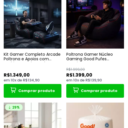
Kit Gamer Completo Arcade
Poltrona Gamer Núcleo
Poltrona e Apoios com
Gaming Good Pufes
Enchimento de Perolas e
Premium para Games e
Impermeável
Setup
R$1.999,00
R$1.349,00
R$1.399,00
em
10
x
de
R$134,90
em
10
x
de
R$139,90
Comprar produto
Comprar produto
29%