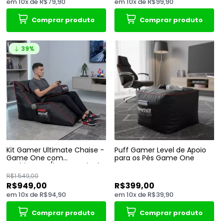
em
10
x
de
R$79,90
em
10
x
de
R$99,90
Comprar produto
Comprar produto
39%
Kit Gamer Ultimate Chaise -
Puff Gamer Level de Apoio
Game One com
para os Pés Game One
enchimento/impermeável
R$1.549,00
R$949,00
R$399,00
em
10
x
de
R$94,90
em
10
x
de
R$39,90
Comprar produto
Comprar produto