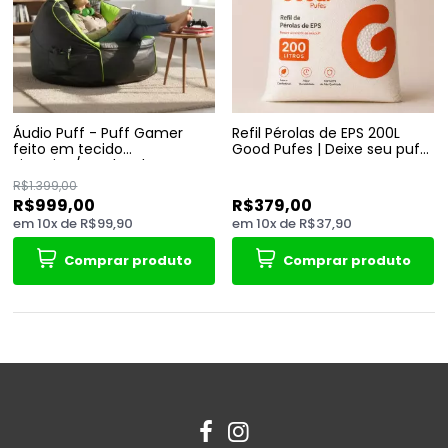
Áudio Puff - Puff Gamer
Refil Pérolas de EPS 200L
feito em tecido
Good Pufes | Deixe seu puff
sintetico/perolas de EPS
como novo
R$1.399,00
R$999,00
R$379,00
em
10
x
de
R$99,90
em
10
x
de
R$37,90
Comprar produto
Comprar produto