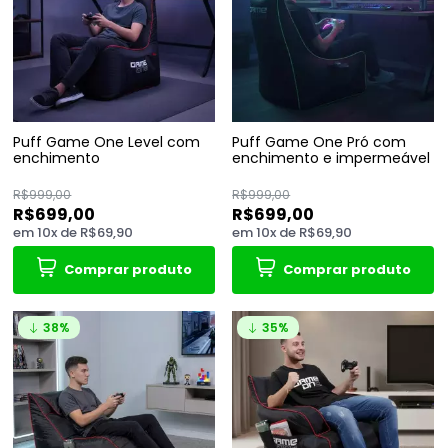
Puff Game One Level com
Puff Game One Pró com
enchimento
enchimento e impermeável
R$999,00
R$999,00
R$699,00
R$699,00
em
10
x
de
R$69,90
em
10
x
de
R$69,90
Comprar produto
Comprar produto
38%
35%