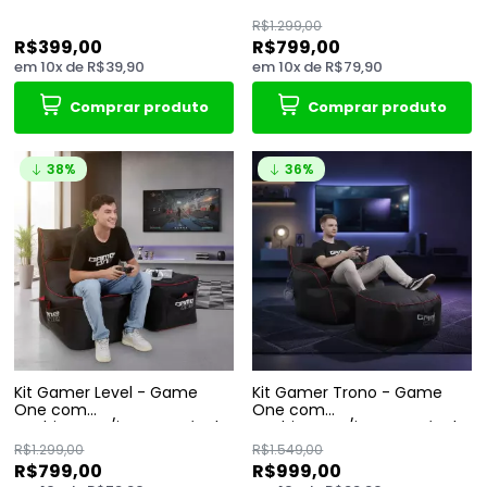
enchimento/impermeável
R$1.299,00
R$399,00
R$799,00
em
10
x
de
R$39,90
em
10
x
de
R$79,90
Comprar produto
Comprar produto
38%
36%
Kit Gamer Level - Game
Kit Gamer Trono - Game
One com
One com
enchimento/impermeável
enchimento/impermeável
R$1.299,00
R$1.549,00
R$799,00
R$999,00